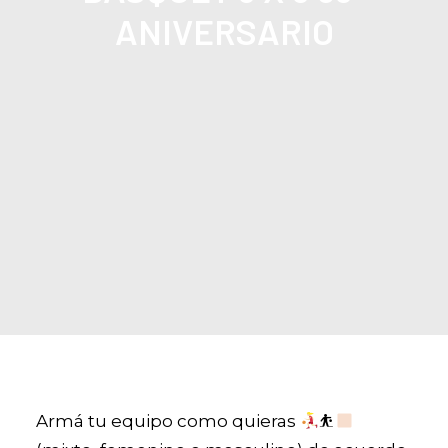
ANIVERSARIO
Armá tu equipo como quieras
⛹