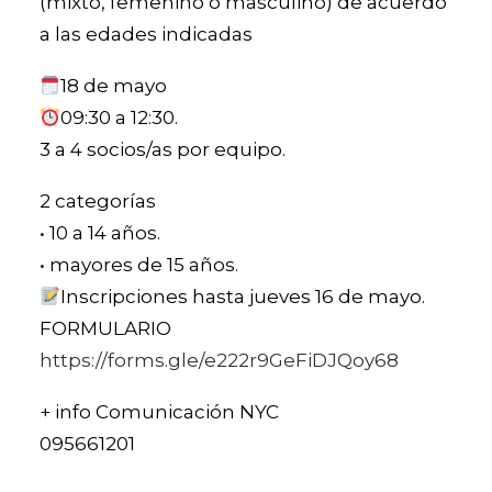
(mixto, femenino o masculino) de acuerdo
a las edades indicadas
18 de mayo
09:30 a 12:30.
3 a 4 socios/as por equipo.
2 categorías
•⁠ ⁠10 a 14 años.
•⁠ ⁠mayores de 15 años.
Inscripciones hasta jueves 16 de mayo.
FORMULARIO
https://forms.gle/e222r9GeFiDJQoy68
+ info Comunicación NYC
095661201