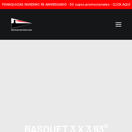
FRANQUICIAS INVIERNO 95 ANIVERSARIO
-
50 cupos promocionales - CLICK AQUÍ
INSTITUCIONAL
YACHTING
DEPORTES
INSTALACIONES
HORARIOS
RESERVAS
NOTICIAS
CONTACTO
BASQUET 3 X 3 93°