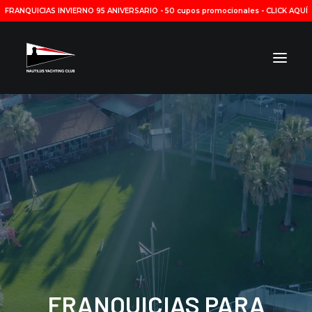
FRANQUICIAS INVIERNO 95 ANIVERSARIO
-
50 cupos promocionales - CLICK AQUÍ
INSTITUCIONAL
YACHTING
DEPORTES
INSTALACIONES
HORARIOS
RESERVAS
NOTICIAS
CONTACTO
FRANQUICIAS PARA