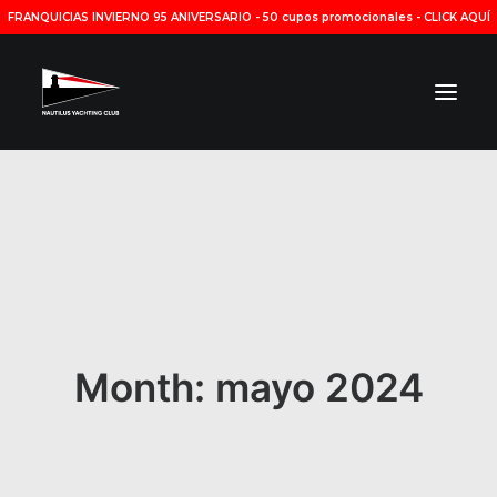
FRANQUICIAS INVIERNO 95 ANIVERSARIO
-
50 cupos promocionales - CLICK AQUÍ
INSTITUCIONAL
YACHTING
DEPORTES
INSTALACIONES
HORARIOS
Month: mayo 2024
RESERVAS
NOTICIAS
CONTACTO