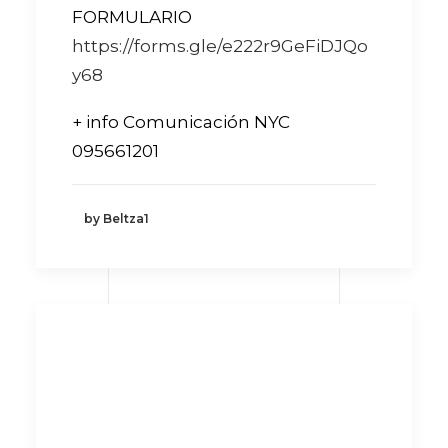
FORMULARIO
https://forms.gle/e222r9GeFiDJQo
y68
+ info Comunicación NYC
095661201
by Beltza1